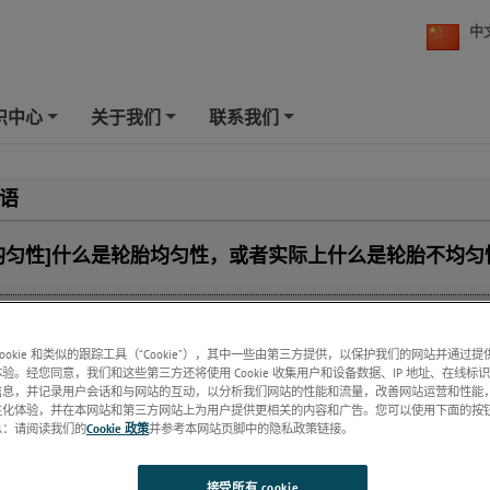
中
识中心
关于我们
联系我们
+
+
+
语
均匀性]什么是轮胎均匀性，或者实际上什么是轮胎不均匀
胎内力值和跳动波动的定量测量。
cookie 和类似的跟踪工具（“Cookie”），其中一些由第三方提供，以保护我们的网站并通过
主要参数是
径向力波动
。 径向力波动是轮胎的一种特性，它表示车辆和路面
验。经您同意，我们和这些第三方还将使用 Cookie 收集用户和设备数据、IP 地址、在线标识
当轮胎旋转时，轮胎的弹性元素与路面接触并被压缩。 随着每个独立的弹性元
信息，并记录用户会话和与网站的互动，以分析我们网站的性能和流量，改善网站运营和性能
刚度的变化导致径向力波动。 有效刚度的变化以及由此产生的力是由轮胎厚度
性化体验，并在本网站和第三方网站上为用户提供更相关的内容和广告。您可以使用下面的按
息：请阅读我们的
Cookie 政策
并参考本网站页脚中的隐私政策链接。
的条件下，如果相同的载荷以恒定的半径施加到旋转轮胎上，它将产生侧向力
反复经历变形和恢复。 如果在轮胎和路面之间测量侧向力，侧向力会随着轮胎
波动是侧向位移周围侧向力的少量变化。 这些力的波动是由轮胎胎面和胎侧区
接受所有 cookie