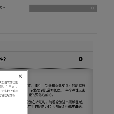
文
性？
提供您请求的功能
之间产生的力（如转向、牵引、制动和负载支撑）的动态行
符、引用 URL
素旋转离开接触区域，它恢复到其最初长度。 每个弹性元素
，更多地了解用
的变化和轮胎弹性性能的变化造成的。
钮管理您的偏
和
侧向力波动
。 当轮胎在转动时，随着轮胎进出接触区域，
转动而变化。 由此产生的侧向力的平均值称为
侧向位移
。
域的不均衡造成的。