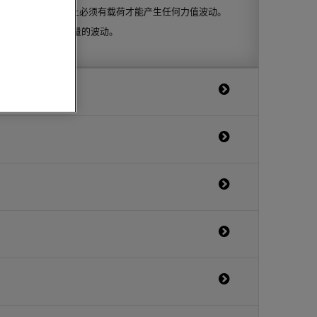
力值波动。 轮胎上必须有载荷才能产生任何力值波动。
是围绕自由半径测量的波动。