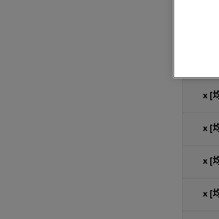
力值波
轮胎的
x
[
x
[
x
[
x
[
x
[