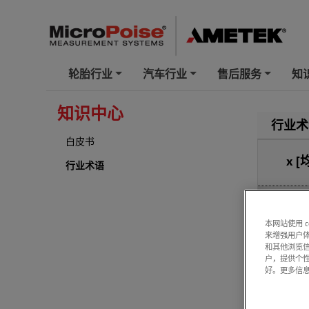
轮胎行业
汽车行业
售后服务
知
+
+
+
知识中心
行业术
白皮书
x
[
行业术语
这是轮
本网站使用 
测量的
来增强用户体
为。 
和其他浏览
的有效
户，提供个
好。更多信
在相同
轮胎会
侧向力