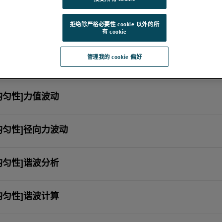
动是指在轮胎的中心保持在路面上方恒定高度的情况下，轮胎沿着路面旋转时的
自由半径
的定义为充气轮胎从轮胎旋转中心到胎面的平均半径。 轮胎跳动波动
拒绝除严格必要性 cookie 以外的所
有 cookie
管理我的 cookie 偏好
均匀性]坐标系
均匀性]力值波动
均匀性]径向力波动
均匀性]谐波分析
均匀性]谐波计算