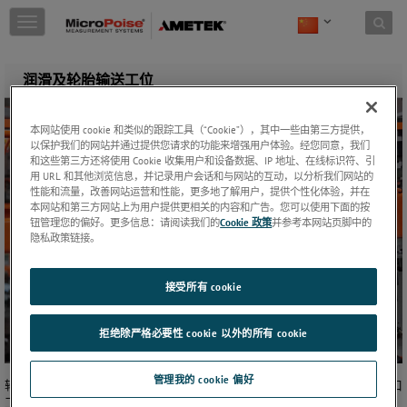
Skip to content
T
o
g
g
润滑及轮胎输送工位
l
e
n
本网站使用 cookie 和类似的跟踪工具（“Cookie”），其中一些由第三方提供，
a
以保护我们的网站并通过提供您请求的功能来增强用户体验。经您同意，我们
v
和这些第三方还将使用 Cookie 收集用户和设备数据、IP 地址、在线标识符、引
用 URL 和其他浏览信息，并记录用户会话和与网站的互动，以分析我们网站的
i
性能和流量，改善网站运营和性能，更多地了解用户，提供个性化体验，并在
g
本网站和第三方网站上为用户提供更相关的内容和广告。您可以使用下面的按
a
钮管理您的偏好。更多信息：请阅读我们的
Cookie 政策
并参考本网站页脚中的
t
隐私政策链接。
i
o
n
接受所有 cookie
拒绝除严格必要性 cookie 以外的所有 cookie
管理我的 cookie 偏好
轮胎入口和定中工位的传送带负责将所有传送带送来的轮胎传送到入口
工位和检测工位。