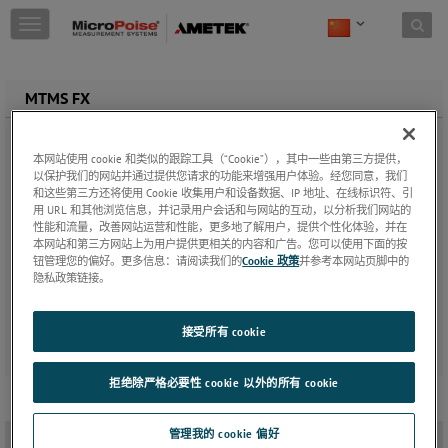
Skip to content
T
o
g
g
MTMS FX
l
e
n
a
本网站使用 cookie 和类似的跟踪工具（“Cookie”），其中一些由第三方提供，
v
以保护我们的网站并通过提供您请求的功能来增强用户体验。经您同意，我们
和这些第三方还将使用 Cookie 收集用户和设备数据、IP 地址、在线标识符、引
i
用 URL 和其他浏览信息，并记录用户会话和与网站的互动，以分析我们网站的
g
性能和流量，改善网站运营和性能，更多地了解用户，提供个性化体验，并在
a
本网站和第三方网站上为用户提供更相关的内容和广告。您可以使用下面的按
t
钮管理您的偏好。更多信息：请阅读我们的
Cookie 政策
并参考本网站页脚中的
i
隐私政策链接。
o
n
接受所有 cookie
拒绝除严格必要性 cookie 以外的所有 cookie
管理我的 cookie 偏好
概述
-