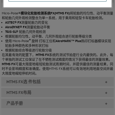
Micro-Poise
®
模
块化轮胎检测系统
FX(MTMS FX)
将
轮
胎的均匀性、
动
平衡
测
量
和
轮
胎几何外
观检测
整合
为单
一系
统
，用于乘用和
轻
型卡
车轮
胎
检测
。
ASTEC® FX
测量
轮胎力的
变
化
AkroDYNE® FX
测量
轮胎
动平
衡
TGIS-SL®
轮胎几何外观检测
根据
轮胎均匀性、
动
平衡、几何外观组合进行轮胎等级分类
®
使用
Micro-Poise
旋
转
打
标
工位和
AkroMARK™ Plus
热印打标
器
模块
实现
轮胎
多种
颜色和多种形状打标
根据
轮
胎
综
合等
级进
行
轮
胎分
级
在其最有效的配置下，
MTMS FX
系
统
的
测试节
拍是行
业
内最快的。此外，每
个
单
独的
测试
工位保
证
了在不
牺
牲
测试
精度的情况下
获
得最佳的
测
量效果。
MTMS FX
可最大限度地
缩
短
轮
胎
测试
周期
时间
，并提供最佳的
测
量
结
果，同
时
不会影响精度和准确度。使用
MTMS FX系
统
可以有效地利用地面空
间
并最
大限度地
缩
短停机
时间
。
MTMS FX选 件包括
+
MTMS FX布局
+
产品手册
+