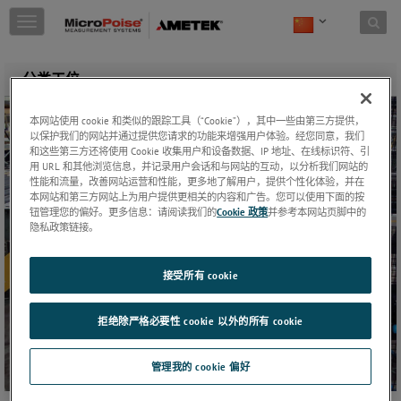
Skip to content
T
o
g
g
分类工位
l
e
本网站使用 cookie 和类似的跟踪工具（“Cookie”），其中一些由第三方提供，
n
以保护我们的网站并通过提供您请求的功能来增强用户体验。经您同意，我们
a
和这些第三方还将使用 Cookie 收集用户和设备数据、IP 地址、在线标识符、引
v
用 URL 和其他浏览信息，并记录用户会话和与网站的互动，以分析我们网站的
i
性能和流量，改善网站运营和性能，更多地了解用户，提供个性化体验，并在
g
本网站和第三方网站上为用户提供更相关的内容和广告。您可以使用下面的按
a
钮管理您的偏好。更多信息：请阅读我们的
Cookie 政策
并参考本网站页脚中的
t
隐私政策链接。
i
o
接受所有 cookie
n
拒绝除严格必要性 cookie 以外的所有 cookie
管理我的 cookie 偏好