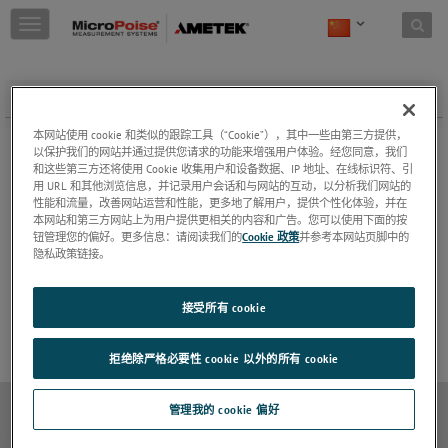
Skip to content
T
o
g
g
模块化轮胎检测系统
l
e
本网站使用 cookie 和类似的跟踪工具（“Cookie”），其中一些由第三方提供，
n
集成轮胎检测系统 (ITMS)
以保护我们的网站并通过提供您请求的功能来增强用户体验。经您同意，我们
a
Micro-Poise® 集成轮胎检测系统 (ITMS) 把经过使
和这些第三方还将使用 Cookie 收集用户和设备数据、IP 地址、在线标识符、引
v
用验证的Micro Poise®机器紧凑地集成在一起，以
用 URL 和其他浏览信息，并记录用户会话和与网站的互动，以分析我们网站的
i
测量动平衡、几何外观和均匀性，并提供轮胎测试
性能和流量，改善网站运营和性能，更多地了解用户，提供个性化体验，并在
g
结果... 更多
继续阅读
本网站和第三方网站上为用户提供更相关的内容和广告。您可以使用下面的按
a
钮管理您的偏好。更多信息：请阅读我们的
Cookie 政策
并参考本网站页脚中的
t
MTMS FX
隐私政策链接。
i
Micro-Poise®模块化轮胎检测系统FX(MTMS FX)将
o
轮胎的均匀性、动态平衡测量和轮胎几何外观检测
接受所有 cookie
n
整合为单一系统用于客运和轻型卡车轮胎检测。
继
续阅读
拒绝除严格必要性 cookie 以外的所有 cookie
管理我的 cookie 偏好
Cookie 政策
网站地图
退订