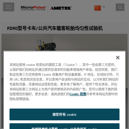
Skip to content
T
o
g
g
FD90型号卡车/公共汽车载客轮胎均匀性试验机
l
e
n
a
v
i
g
本网站使用 cookie 和类似的跟踪工具（“Cookie”），其中一些由第三方提供，
a
以保护我们的网站并通过提供您请求的功能来增强用户体验。经您同意，我们
t
和这些第三方还将使用 Cookie 收集用户和设备数据、IP 地址、在线标识符、引
i
用 URL 和其他浏览信息，并记录用户会话和与网站的互动，以分析我们网站的
o
性能和流量，改善网站运营和性能，更多地了解用户，提供个性化体验，并在
n
本网站和第三方网站上为用户提供更相关的内容和广告。您可以使用下面的按
钮管理您的偏好。更多信息：请阅读我们的
Cookie 政策
并参考本网站页脚中的
隐私政策链接。
接受所有 cookie