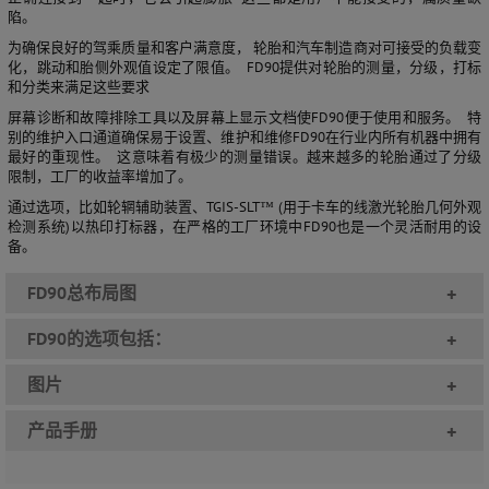
陷。
为确保良好的驾乘质量和客户满意度， 轮胎和汽车制造商对可接受的负载变
化，跳动和胎侧外观值设定了限值。 FD90提供对轮胎的测量，分级，打标
和分类来满足这些要求
屏幕诊断和故障排除工具以及屏幕上显示文档使FD90便于使用和服务。 特
别的维护入口通道确保易于设置、维护和维修FD90在行业内所有机器中拥有
最好的重现性。 这意味着有极少的测量错误。越来越多的轮胎通过了分级
限制，工厂的收益率增加了。
通过选项，比如轮辋辅助装置、TGIS-SLT™ (用于卡车的线激光轮胎几何外观
检测系统)以热印打标器，在严格的工厂环境中FD90也是一个灵活耐用的设
备。
FD90总布局图
+
FD90的选项包括：
+
图片
+
产品手册
+