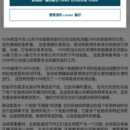
拒绝除严格必要性 cookie 以外的所有 cookie
管理我的 cookie 偏好
FD90型号卡车/公共汽车载客轮胎均匀性试验机
-
FD90机型卡车/公共汽车载客轮胎均匀性试验机测量(TBR)的轮胎的均匀性。
旨在确保轮胎质量。 这是根据负载变化、跳动和胎侧外观来对轮胎进行测
量、分级、打标和分类来实现。 FD90的设计旨在处理所有胎圈直径范围从
16英寸到25.5英寸的卡车和公共汽车的子午线轮胎。 这就意味着单独一台
FD90可以完成以前需要多台机器完成的工作。
FD90被用于100％全检。 它可以为每个胎圈直径不同的轮胎自动调整到不同
的轮胎宽度和测试环境。 配合轮辋辅助装置使直径的变化更快捷和方便的
进行。 这些特性使FD90成为了一个效率极高的检测设备。
轮胎的负载变化能对驾乘造成干扰，比如车辆的震动。 径向力的变化包括
了每个轮胎转动时车辆内的负载。当这些负载以车辆固有频率发生时，这些
负载会被车辆悬架放大。 轴向力的变化也会引起振动和转向偏离。
跳动度是对一个轮胎“不圆度”的测量 径向和轴向的跳动在每个轮胎转动时也
会引起骑乘干扰 胎侧外观为一个轮胎的质量，它被多个轮胎结构特征所影
响，比如侧壁拼接，胎体帘布层拼接，以及轮胎部件的质量。
当拼接重叠时，在轮胎被充气时它们会在侧壁产生一个凹陷 当拼接没有被
正确连接到一起时，它会引起膨胀 这些都是用户不能接受的，属质量缺